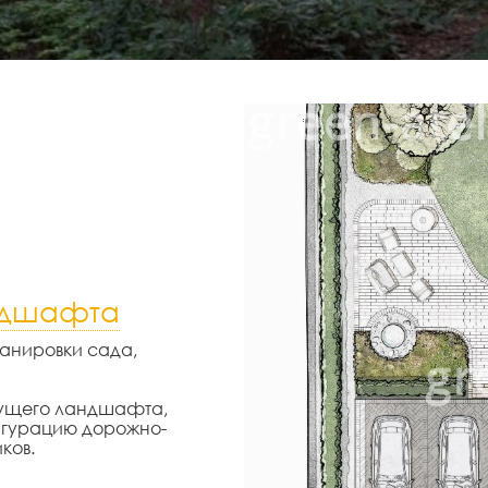
ндшафта
ланировки сада,
дущего ландшафта,
игурацию дорожно-
ков.