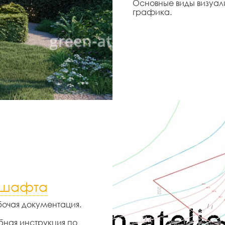
Основные виды визуал
графика.
дшафта
бочая документация.
бная инструкция по