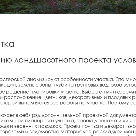
тка
ию ландшафтного проекта условн
стерской анализируют особенности участка. Это множ
ции, зеленые зоны, глубина грунтовых вод, роза ветро
е решение планировки участка. Выбор стиля и форми
и расположение цветников, декоративных и плодовых р
оторой выполняются все работы на участке. Поэтому эс
ючает в себя ряд дополнительной проектной документа
вертикальной планировки участка, проект дренажа и л
дождя и весенних паводках. Проект полива и декорати
разрезами и ведомостью материалов, раскладкой мощен