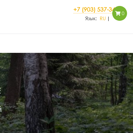
+7 (903) 537-34-35
0
Язык:
RU
Е
й