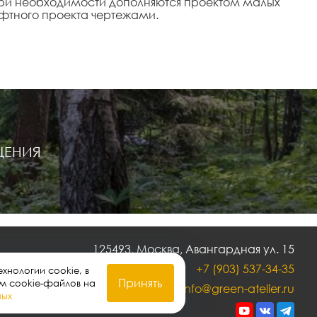
 при необходимости дополняются проектом малых
фтного проекта чертежами.
ЩЕНИЯ
125493, Москва, Авангардная ул. 15
+7 (903) 537-34-35
хнологии cookie, в
Принять
ем cookie-файлов на
info@green-atelier.ru
ных